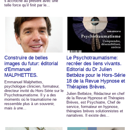
s’accroche au présent avec une
telle force qu’il finit par le...
Construire de belles
Le Psychotraumatisme:
images du futur: éditorial
recréer des liens vivants.
d'Emmanuel
Editorial du Dr Julien
MALPHETTES.
Betbèze pour le Hors-Série
18 de la Revue Hypnose et
Emmanuel Malphettes,
Thérapies Brèves.
psychologue clinicien, formateur,
directeur invité du Hors-Série sur le
Julien Betbèze, Rédacteur en chef
Psychotraumatisme. Il y a des
de la Revue Hypnose et Thérapies
moments où le traumatisme ne
Brèves, est Psychiatre, Chef de
ressemble plus à un souvenir,
service, formateur en hypnose,
mais à une...
thérapies brèves solutionnistes et
narratives. Il existe des...