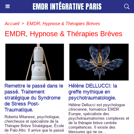
EMDR INTÉGRATIVE PARIS
Accueil
>
EMDR, Hypnose & Thérapies Brèves
EMDR, Hypnose & Thérapies Brèves
Remettre le passé dans le
Hélène DELLUCCI: la
passé. Traitement
greffe mythique en
stratégique du Syndrome
psychotraumatologie.
de Stress Post-
Hélène Dellucci est psychologue
Traumatique.
clinicienne, formatrice EMDR
Europe, spécialiste des
Roberta Milanese, psychologue,
psychotraumatismes complexes et
chercheuse et spécialiste de la
de la thérapie brève centrée
Thérapie Brève Stratégique, École
compétences. Il existe des
de Palo Alto. Il arrive que le passé
blessures qui ne se...