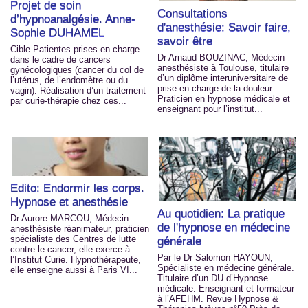
Projet de soin
Consultations
d’hypnoanalgésie. Anne-
d'anesthésie: Savoir faire,
Sophie DUHAMEL
savoir être
Cible Patientes prises en charge
Dr Arnaud BOUZINAC, Médecin
dans le cadre de cancers
anesthésiste à Toulouse, titulaire
gynécologiques (cancer du col de
d’un diplôme interuniversitaire de
l’utérus, de l’endomètre ou du
prise en charge de la douleur.
vagin). Réalisation d’un traitement
Praticien en hypnose médicale et
par curie-thérapie chez ces...
enseignant pour l’institut...
Edito: Endormir les corps.
Hypnose et anesthésie
Au quotidien: La pratique
Dr Aurore MARCOU, Médecin
de l'hypnose en médecine
anesthésiste réanimateur, praticien
spécialiste des Centres de lutte
générale
contre le cancer, elle exerce à
Par le Dr Salomon HAYOUN,
l’Institut Curie. Hypnothérapeute,
Spécialiste en médecine générale.
elle enseigne aussi à Paris VI...
Titulaire d’un DU d’Hypnose
médicale. Enseignant et formateur
à l’AFEHM. Revue Hypnose &