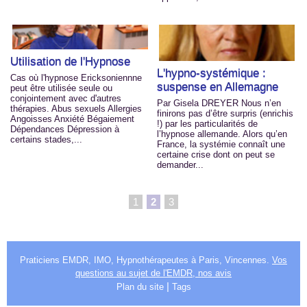
Utilisation de l'Hypnose
L'hypno-systémique :
Cas où l'hypnose Ericksoniennne
suspense en Allemagne
peut être utilisée seule ou
conjointement avec d'autres
Par Gisela DREYER Nous n’en
thérapies. Abus sexuels Allergies
finirons pas d’être surpris (enrichis
Angoisses Anxiété Bégaiement
!) par les particularités de
Dépendances Dépression à
l’hypnose allemande. Alors qu’en
certains stades,...
France, la systémie connaît une
certaine crise dont on peut se
demander...
1
2
3
Praticiens EMDR, IMO, Hypnothérapeutes à Paris, Vincennes.
Vos
questions au sujet de l'EMDR, nos avis
|
Plan du site
Tags