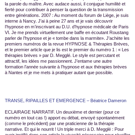
la parole du maître. Avec audace aussi, il conjugue humilité et
fierté pour contribuer à penser la question de la transmission
entre générations. 2007 : Au moment du forum de Liège, je suis
interne à Nancy. J’ai à peine 27 ans et je vais découvrir
l’hypnose en m’inscrivant au D.U. d’hypnose médicale de Paris
VI. Je me prends virtuellement une baffe en écoutant Roustang
parler de l’hypnose et je « tombe dans la marmite». J’achète les
premiers numéros de la revue HYPNOSE & Thérapies Brèves,
et le premier article que je lis est le premier du numéro 1 : « Les
thérapies brèves » par D. Megglé. Le style est percutant et
attractif, les idées me passionnent. J’entame une autre
formation l’année suivante à l’hypnose et aux thérapies brèves
à Nantes et je me mets à pratiquer autant que possible.
TRANSE, RIPAILLES ET EMERGENCE – Béatrice Dameron
ECLAIRAGE NARRATIF. Un deuxième et dernier (pour ce
numéro en tout cas !) apport eu débat, envoyé spontanément
(comme le précédent) par une praticienne de la thérapie
narrative. Et qui le nourrit ! Un triple merci à D. Megglé : Pour
avoir instillé dans son article la vivacité nécessaire pour réveiller