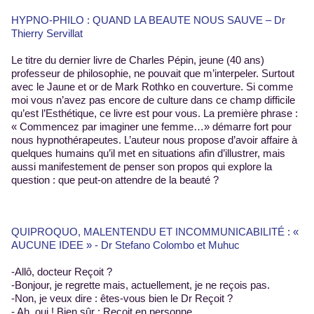
HYPNO-PHILO : QUAND LA BEAUTE NOUS SAUVE – Dr
Thierry Servillat
Le titre du dernier livre de Charles Pépin, jeune (40 ans)
professeur de philosophie, ne pouvait que m’interpeler. Surtout
avec le Jaune et or de Mark Rothko en couverture. Si comme
moi vous n’avez pas encore de culture dans ce champ difficile
qu’est l’Esthétique, ce livre est pour vous. La première phrase :
« Commencez par imaginer une femme…» démarre fort pour
nous hypnothérapeutes. L’auteur nous propose d’avoir affaire à
quelques humains qu’il met en situations afin d’illustrer, mais
aussi manifestement de penser son propos qui explore la
question : que peut-on attendre de la beauté ?
QUIPROQUO, MALENTENDU ET INCOMMUNICABILITÉ : «
AUCUNE IDEE » - Dr Stefano Colombo et Muhuc
-Allô, docteur Reçoit ?
-Bonjour, je regrette mais, actuellement, je ne reçois pas.
-Non, je veux dire : êtes-vous bien le Dr Reçoit ?
- Ah, oui ! Bien sûr : Reçoit en personne.