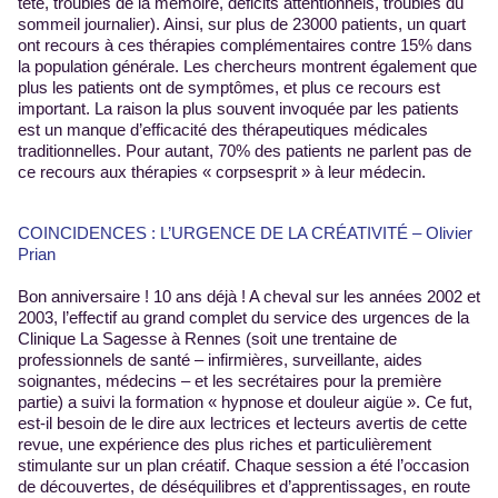
tête, troubles de la mémoire, déficits attentionnels, troubles du
sommeil journalier). Ainsi, sur plus de 23000 patients, un quart
ont recours à ces thérapies complémentaires contre 15% dans
la population générale. Les chercheurs montrent également que
plus les patients ont de symptômes, et plus ce recours est
important. La raison la plus souvent invoquée par les patients
est un manque d’efficacité des thérapeutiques médicales
traditionnelles. Pour autant, 70% des patients ne parlent pas de
ce recours aux thérapies « corpsesprit » à leur médecin.
COINCIDENCES : L’URGENCE DE LA CRÉATIVITÉ – Olivier
Prian
Bon anniversaire ! 10 ans déjà ! A cheval sur les années 2002 et
2003, l’effectif au grand complet du service des urgences de la
Clinique La Sagesse à Rennes (soit une trentaine de
professionnels de santé – infirmières, surveillante, aides
soignantes, médecins – et les secrétaires pour la première
partie) a suivi la formation « hypnose et douleur aigüe ». Ce fut,
est-il besoin de le dire aux lectrices et lecteurs avertis de cette
revue, une expérience des plus riches et particulièrement
stimulante sur un plan créatif. Chaque session a été l’occasion
de découvertes, de déséquilibres et d’apprentissages, en route