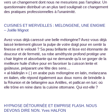
vers un changement dont nous ne mesurions pas l’ampleur. Un
questionnaire distribué un an plus tard soulignait ce changement
des pratiques professionnelles à l’unanimité.
CUISINES ET MERVEILLES : MELONGENE, UNE ENIGME
– Joëlle Mignot
Avez-vous déjà caressé une belle mélongène? Avez-vous déjà
laissé lentement glisser la pulpe de votre doigt pour en sentir la
finesse et le velouté ? Sa peau brillante et lisse est étonnante de
douceur et de fermeté, sa robe améthyste profond protège une
chair légère et absorbante qui ne demande qu’à se gorger de la
meilleure huile d’olive pour en favoriser la cuisson lente et
goûteuse, préparant une fête des sens…
« al-bâdinjân » ( ) en arabe puis mélongène en latin, melanzana
en italien, elle répond également aux doux noms de brindelle à
la Réunion et de bélangère aux Antilles, et patlican en turc où
elle trône en reine dans la cuisine ottomane. Qui est-elle ?
HYPNOSE DÉTOURNÉE ET EMPRISE FLASH. NOUS
DEVONS DIRE NON. Yves HALFON