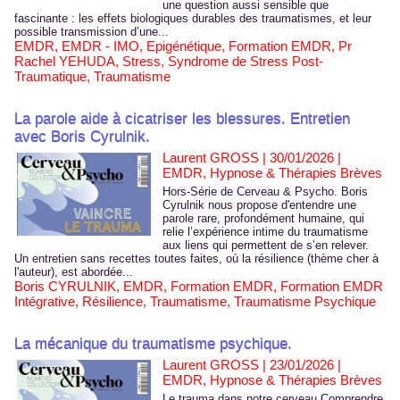
une question aussi sensible que
fascinante : les effets biologiques durables des traumatismes, et leur
possible transmission d’une...
EMDR
,
EMDR - IMO
,
Epigénétique
,
Formation EMDR
,
Pr
Rachel YEHUDA
,
Stress
,
Syndrome de Stress Post-
Traumatique
,
Traumatisme
La parole aide à cicatriser les blessures. Entretien
avec Boris Cyrulnik.
Laurent GROSS | 30/01/2026
|
EMDR, Hypnose & Thérapies Brèves
Hors-Série de Cerveau & Psycho. Boris
Cyrulnik nous propose d'entendre une
parole rare, profondément humaine, qui
relie l’expérience intime du traumatisme
aux liens qui permettent de s’en relever.
Un entretien sans recettes toutes faites, où la résilience (thème cher à
l'auteur), est abordée...
Boris CYRULNIK
,
EMDR
,
Formation EMDR
,
Formation EMDR
Intégrative
,
Résilience
,
Traumatisme
,
Traumatisme Psychique
La mécanique du traumatisme psychique.
Laurent GROSS | 23/01/2026
|
EMDR, Hypnose & Thérapies Brèves
Le trauma dans notre cerveau Comprendre