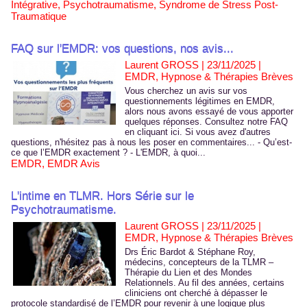
Intégrative
,
Psychotraumatisme
,
Syndrome de Stress Post-
Traumatique
FAQ sur l'EMDR: vos questions, nos avis...
Laurent GROSS | 23/11/2025
|
EMDR, Hypnose & Thérapies Brèves
Vous cherchez un avis sur vos
questionnements légitimes en EMDR,
alors nous avons essayé de vous apporter
quelques réponses. Consultez notre FAQ
en cliquant ici. Si vous avez d'autres
questions, n'hésitez pas à nous les poser en commentaires... - Qu’est-
ce que l’EMDR exactement ? - L'EMDR, à quoi...
EMDR
,
EMDR Avis
L'intime en TLMR. Hors Série sur le
Psychotraumatisme.
Laurent GROSS | 23/11/2025
|
EMDR, Hypnose & Thérapies Brèves
Drs Éric Bardot & Stéphane Roy,
médecins, concepteurs de la TLMR –
Thérapie du Lien et des Mondes
Relationnels. Au fil des années, certains
cliniciens ont cherché à dépasser le
protocole standardisé de l’EMDR pour revenir à une logique plus