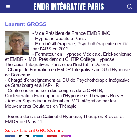
EMDR INTÉGRATIVE PARIS
Laurent GROSS
-
Vice Président de France EMDR IMO
- Hypnothérapeute à Paris.
- Ex-kinésithérapeute, Psychothérapeute certifié
par l'ARS en 2013.
-
Formateur en Hypnose Médicale, Ericksonienne
et
EMDR - IMO
,
Président du CHTIP Collège Hypnose
Thérapies Intégratives Paris
et de
l'Institut In-Dolore
.
-
Chargé de Formation en EMDR Intégrative au DU d'Hypnose
de Bordeaux.
- Chargé d'enseignement au DU de Psychothérapie Intégrative
de Strasbourg et à l'AP-HP.
- Conférencier au sein des congrès de la CFHTB,
Confédération Francophone d'Hypnose et Thérapies Brèves.
-
Ancien Superviseur national en IMO Intégration par les
Mouvements Oculaires en Thérapie.
- Exerce dans son
Cabinet d'Hypnose, Thérapies Brèves et
EMDR de Paris 11
Suivez Laurent GROSS sur :