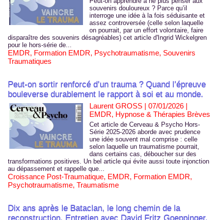
Peut-on apprendre à ne plus penser aux
souvenirs douloureux ? Parce qu’il
interroge une idée à la fois séduisante et
assez controversée (celle selon laquelle
on pourrait, par un effort volontaire, faire
disparaître des souvenirs désagréables) cet article d'Ingrid Wickelgren
pour le hors-série de...
EMDR
,
Formation EMDR
,
Psychotraumatisme
,
Souvenirs
Traumatiques
Peut-on sortir renforcé d’un trauma ? Quand l’épreuve
bouleverse durablement le rapport à soi et au monde.
Laurent GROSS | 07/01/2026
|
EMDR, Hypnose & Thérapies Brèves
Cet article de Cerveau & Psycho Hors-
Série 2025-2026 aborde avec prudence
une idée souvent mal comprise : celle
selon laquelle un traumatisme pourrait,
dans certains cas, déboucher sur des
transformations positives. Un bel article qui évite aussi toute injonction
au dépassement et rappelle que...
Croissance Post-Traumatique
,
EMDR
,
Formation EMDR
,
Psychotraumatisme
,
Traumatisme
Dix ans après le Bataclan, le long chemin de la
reconstruction. Entretien avec David Fritz Goeppinger.