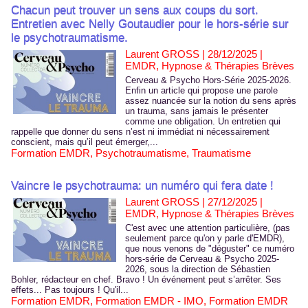
Chacun peut trouver un sens aux coups du sort.
Entretien avec Nelly Goutaudier pour le hors-série sur
le psychotraumatisme.
Laurent GROSS | 28/12/2025
|
EMDR, Hypnose & Thérapies Brèves
Cerveau & Psycho Hors-Série 2025-2026.
Enfin un article qui propose une parole
assez nuancée sur la notion du sens après
un trauma, sans jamais le présenter
comme une obligation. Un entretien qui
rappelle que donner du sens n’est ni immédiat ni nécessairement
conscient, mais qu’il peut émerger,...
Formation EMDR
,
Psychotraumatisme
,
Traumatisme
Vaincre le psychotrauma: un numéro qui fera date !
Laurent GROSS | 27/12/2025
|
EMDR, Hypnose & Thérapies Brèves
C'est avec une attention particulière, (pas
seulement parce qu'on y parle d'EMDR),
que nous venons de "déguster" ce numéro
hors-série de Cerveau & Psycho 2025-
2026, sous la direction de Sébastien
Bohler, rédacteur en chef. Bravo ! Un événement peut s’arrêter. Ses
effets... Pas toujours ! Qu'il...
Formation EMDR
,
Formation EMDR - IMO
,
Formation EMDR