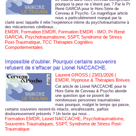
pourquoi la peur ne s’éteint pas ? Par le Pr
René GARCIA pour le Hors-Série de
Cerveau & Psycho. Ce magnifique article
nous a particulièrement marqué par la
clarté avec laquelle il relie l’expérience intime du psychotraumatisme à
des mécanismes cérébraux...
EMDR
,
Formation EMDR
,
Formation EMDR - IMO
,
Pr René
GARCIA
,
Psychotraumatisme
,
SSPT
,
Syndrome de Stress
Post-Traumatique
,
TCC Thérapies Cognitivo
Comportementales
Impossible d’oublier. Pourquoi certains souvenirs
refusent de s’effacer par Lionel NACCACHE.
Laurent GROSS | 23/01/2026
|
EMDR, Hypnose & Thérapies Brèves
Cet article de Lionel NACCACHE pour le
Hors-Série de Cerveau & Psycho aborde
une question que se posent de
nombreuses personnes traumatisées :
mais pourquoi, malgré le temps qui passe,
certains souvenirs restent-ils intacts, envahissants, parfois
douloureusement présents ? Un texte qui nous...
Formation EMDR
,
Lionel NACCACHE
,
Psychotraumatisme
,
Souvenirs Traumatiques
,
SSPT
,
Syndrome de Stress Post-
Traumatique