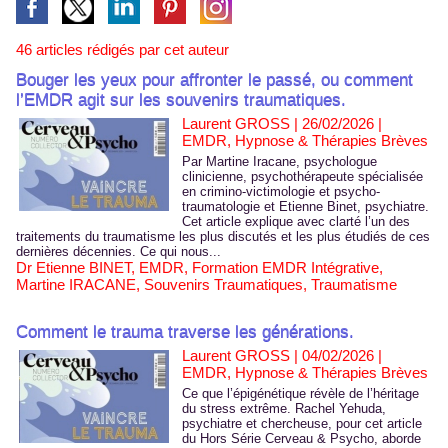
46 articles rédigés par cet auteur
Bouger les yeux pour affronter le passé, ou comment
l’EMDR agit sur les souvenirs traumatiques.
Laurent GROSS | 26/02/2026
|
EMDR, Hypnose & Thérapies Brèves
Par Martine Iracane, psychologue
clinicienne, psychothérapeute spécialisée
en crimino-victimologie et psycho-
traumatologie et Etienne Binet, psychiatre.
Cet article explique avec clarté l’un des
traitements du traumatisme les plus discutés et les plus étudiés de ces
dernières décennies. Ce qui nous...
Dr Etienne BINET
,
EMDR
,
Formation EMDR Intégrative
,
Martine IRACANE
,
Souvenirs Traumatiques
,
Traumatisme
Comment le trauma traverse les générations.
Laurent GROSS | 04/02/2026
|
EMDR, Hypnose & Thérapies Brèves
Ce que l’épigénétique révèle de l’héritage
du stress extrême. Rachel Yehuda,
psychiatre et chercheuse, pour cet article
du Hors Série Cerveau & Psycho, aborde